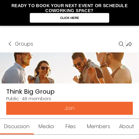
READY TO BOOK YOUR NEXT EVENT OR SCHEDULE
COWORKING SPACE?
CLICK HERE
Groups
Think Big Group
Public
·
48 members
Join
Discussion
Media
Files
Members
About