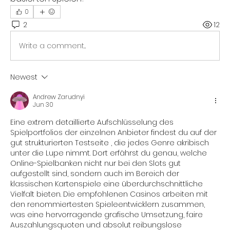
0
2
12
Write a comment...
Newest
Andrew Zarudnyi
Jun 30
Eine extrem detaillierte Aufschlüsselung des 
Spielportfolios der einzelnen Anbieter findest du auf der 
gut strukturierten Testseite , die jedes Genre akribisch 
unter die Lupe nimmt. Dort erfährst du genau, welche 
Online-Spielbanken nicht nur bei den Slots gut 
aufgestellt sind, sondern auch im Bereich der 
klassischen Kartenspiele eine überdurchschnittliche 
Vielfalt bieten. Die empfohlenen Casinos arbeiten mit 
den renommiertesten Spieleentwicklern zusammen, 
was eine hervorragende grafische Umsetzung, faire 
Auszahlungsquoten und absolut reibungslose 