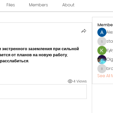
Files
Members
About
Membe
Ale
st
starkse
 экстренного заземления при сильной 
Kyk
ется от планов на новую работу, 
Ol
расслабиться.
bro
brockfr
See All
4 Views