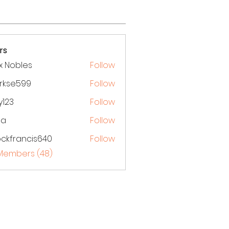
rs
x Nobles
Follow
arkse599
Follow
599
y123
Follow
ga
Follow
ckfrancis640
Follow
ancis640
 Members (48)