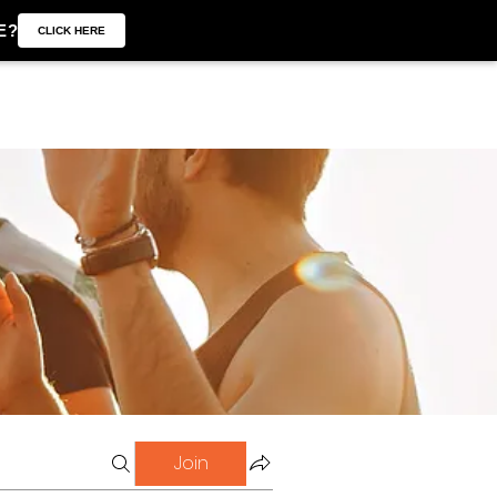
E?
CLICK HERE
Join