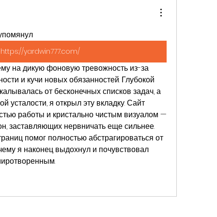
упомянул 
https://yardwin777.com/
 ему на дикую фоновую тревожность из-за 
сти и кучи новых обязанностей. Глубокой 
скалывалась от бесконечных списков задач, а 
й усталости, я открыл эту вкладку. Сайт 
стью работы и кристально чистым визуалом — 
н, заставляющих нервничать еще сильнее. 
раниц помог полностью абстрагироваться от 
чему я наконец выдохнул и почувствовал 
миротворенным.