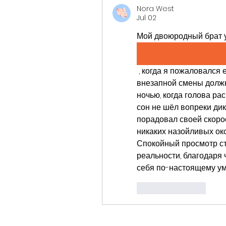
Nora West
Jul 02
Мой двоюродный брат 
 , когда я пожаловался
внезапной смены должно
ночью, когда голова ра
сон не шёл вопреки дико
порадовал своей скоро
никаких назойливых око
Спокойный просмотр ст
реальности, благодаря 
себя по-настоящему у
Like
Reply